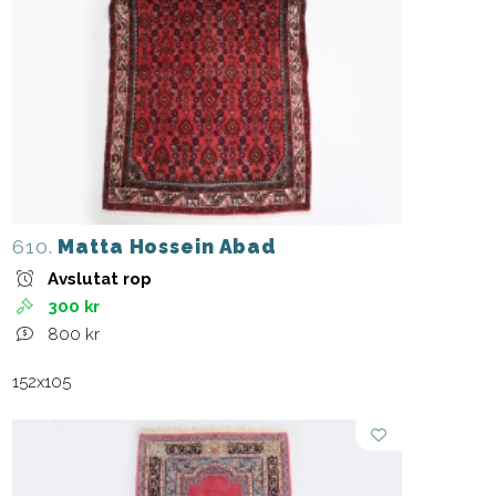
610.
Matta Hossein Abad
Avslutat rop
300 kr
800 kr
152x105