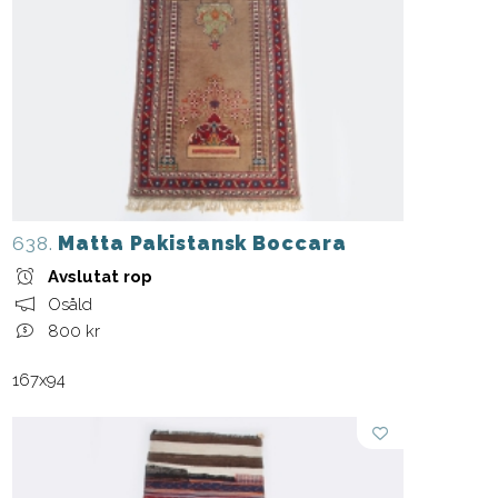
638.
Matta Pakistansk Boccara
Avslutat rop
Osåld
800 kr
167x94