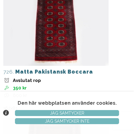
726.
Matta Pakistansk Boccara
Avslutat rop
350 kr
600 kr
Den här webbplatsen använder cookies.
162x81
JAG SAMTYCKER
JAG SAMTYCKER INTE