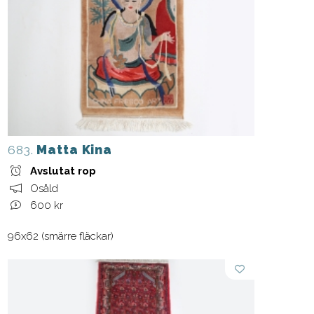
683.
Matta Kina
Avslutat rop
Osåld
600 kr
96x62 (smärre fläckar)