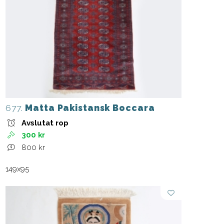
677.
Matta Pakistansk Boccara
Avslutat rop
300 kr
800 kr
149x95