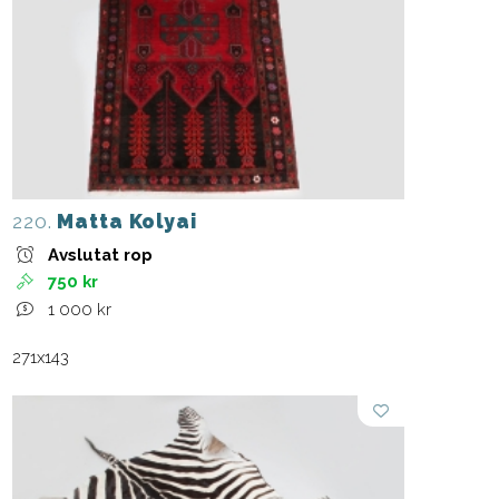
220.
Matta Kolyai
Avslutat rop
750 kr
1 000 kr
271x143