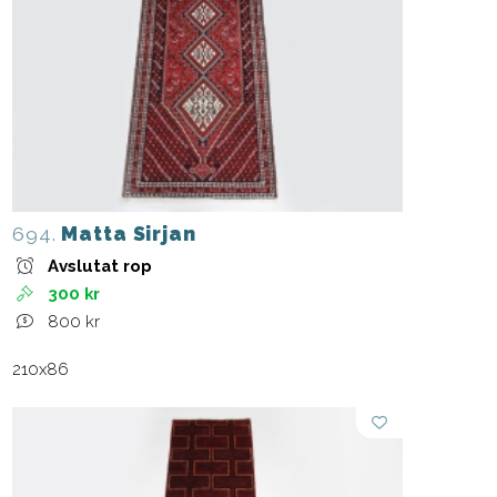
694.
Matta Sirjan
Avslutat rop
300 kr
800 kr
210x86