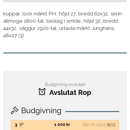
koppar, lock märkt P.H, höjd 27, bredd 62x32, skrin
allmoge 1800-tal, beslag i smide, höjd 32, bredd
44x32, väggur 1920-tal, urtavla märkt Junghans,
48x27 (3)
Budgivning avslutad
Avslutat Rop
Budgivning
1 000 kr
Sön 20 2024
19:13
3