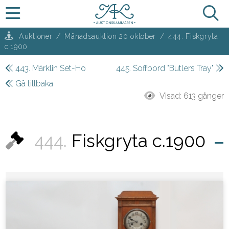
Auktioner
/
Månadsauktion 20 oktober
/
444. Fiskgryta
c.1900
443. Märklin Set-Ho
445. Soffbord "Butlers Tray"
Gå tillbaka
Visad:
613 gånger
444.
Fiskgryta c.1900