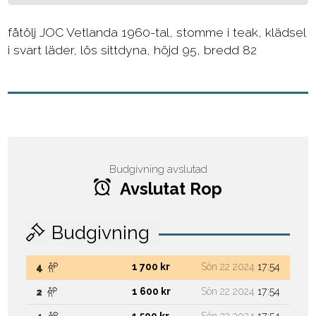
fåtölj JOC Vetlanda 1960-tal, stomme i teak, klädsel
i svart läder, lös sittdyna, höjd 95, bredd 82
Budgivning avslutad
Avslutat Rop
Budgivning
1 700 kr
Sön 22 2024
17:54
4
1 600 kr
Sön 22 2024
17:54
2