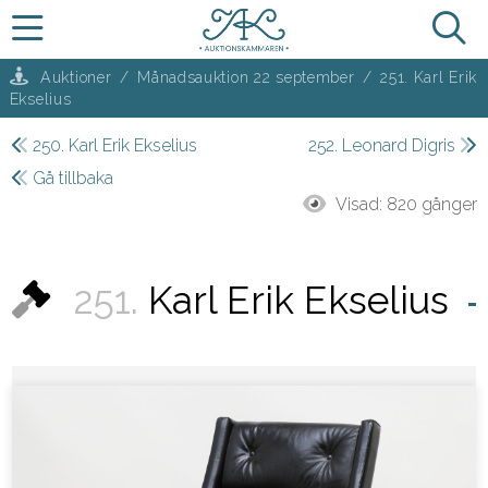
Auktioner
/
Månadsauktion 22 september
/
251. Karl Erik
Ekselius
250. Karl Erik Ekselius
252. Leonard Digris
Gå tillbaka
Visad:
820 gånger
251.
Karl Erik Ekselius