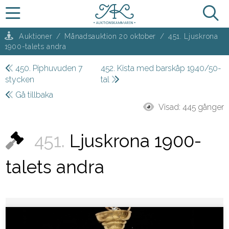
Auktioner
/
Månadsauktion 20 oktober
/
451. Ljuskrona
1900-talets andra
450. Piphuvuden 7
452. Kista med barskåp 1940/50-
stycken
tal
Gå tillbaka
Visad:
445 gånger
451.
Ljuskrona 1900-
talets andra