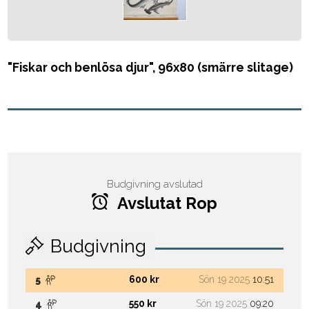
"Fiskar och benlösa djur", 96x80 (smärre slitage)
Budgivning avslutad
Avslutat Rop
Budgivning
600 kr
Sön 19 2025
10:51
5
550 kr
Sön 19 2025
09:20
4