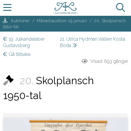
Auktioner
/
Månadsauktion 19 januari
/
20. Skolplansch
1950-tal
19. Julkandelaber
21. Ulrica Hydman Vallien Kosta
Gustavsberg
Boda
Gå tillbaka
Visad:
693 gånger
20.
Skolplansch
1950-tal