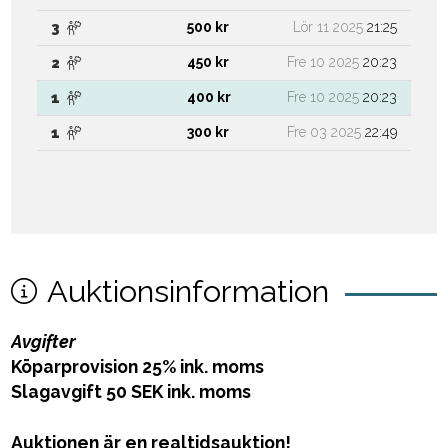
500 kr
Lör 11 2025
21:25
3
450 kr
Fre 10 2025
20:23
2
400 kr
Fre 10 2025
20:23
1
300 kr
Fre 03 2025
22:49
1
Auktionsinformation
Avgifter
Köparprovision 25% ink. moms
Slagavgift 50 SEK ink. moms
Auktionen är en realtidsauktion!