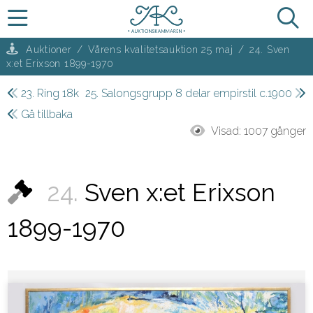
Auktioner
/
Vårens kvalitetsauktion 25 maj
/
24. Sven
x:et Erixson 1899-1970
23. Ring 18k
25. Salongsgrupp 8 delar empirstil c.1900
Gå tillbaka
Visad:
1007 gånger
24.
Sven x:et Erixson
1899-1970