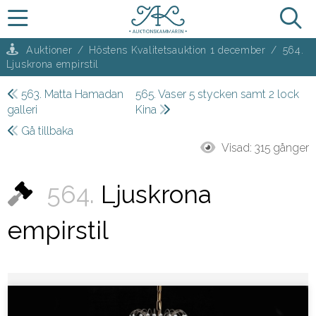
Auktioner
/
Höstens Kvalitetsauktion 1 december
/
564.
Ljuskrona empirstil
563. Matta Hamadan
565. Vaser 5 stycken samt 2 lock
galleri
Kina
Gå tillbaka
Visad:
315 gånger
564.
Ljuskrona
empirstil